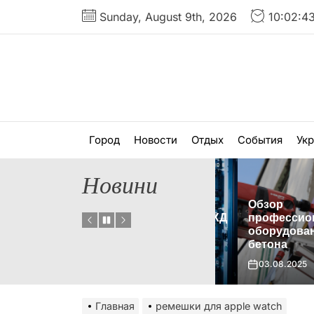
Перейти
Sunday, August 9th, 2026
10:02:4
к
содержимому
Город
Новости
Отдых
События
Ук
Новини
Обзор
Что такое гибридная СХД
профессионал
и когда ее стоит
оборудования д
 нет?
использовать?
бетона
01.09.2025
03.08.2025
Главная
ремешки для apple watch