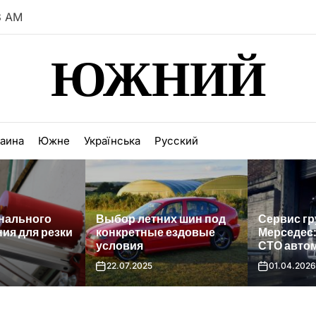
4 AM
ЮЖНИЙ
раина
Южне
Українська
Русский
ьного
Выбор летних шин под
Сервис грузо
ля резки
конкретные ездовые
Мерседес: ка
условия
СТО автомоб
22.07.2025
01.04.2026