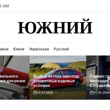
7 AM
ЮЖНИЙ
раина
Южне
Українська
Русский
ьного
Выбор летних шин под
Сервис грузо
ля резки
конкретные ездовые
Мерседес: ка
условия
СТО автомоб
22.07.2025
01.04.2026