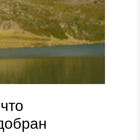
 что
добран