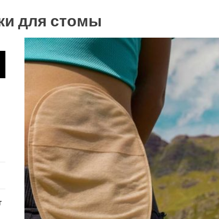
ки для стомы
т