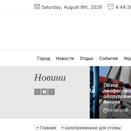
Перейти
Saturday, August 8th, 2026
4:44:2
к
содержимому
Город
Новости
Отдых
События
Ук
Новини
Обзор
Что такое гибридная СХД
профессионал
и когда ее стоит
оборудования д
 нет?
использовать?
бетона
01.09.2025
03.08.2025
Главная
калоприемники для стомы