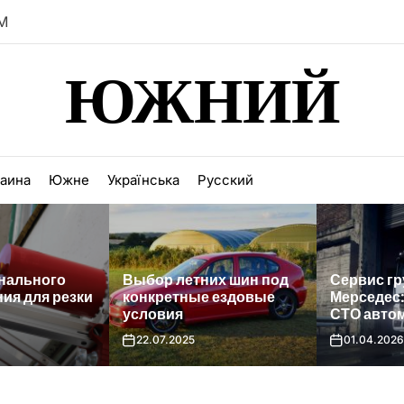
PM
ЮЖНИЙ
раина
Южне
Українська
Русский
ьного
Выбор летних шин под
Сервис грузо
ля резки
конкретные ездовые
Мерседес: ка
условия
СТО автомоб
22.07.2025
01.04.2026