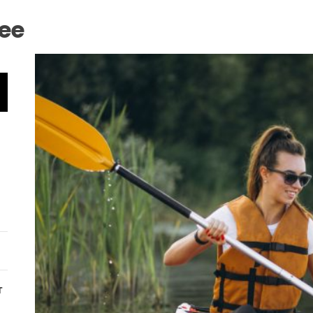
lee
т