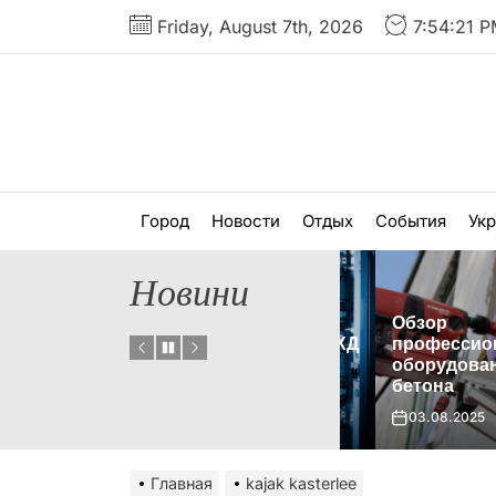
Перейти
Friday, August 7th, 2026
7:54:22 
к
содержимому
Город
Новости
Отдых
События
Ук
Новини
Обзор
Что такое гибридная СХД
профессионал
и когда ее стоит
оборудования д
 нет?
использовать?
бетона
01.09.2025
03.08.2025
Главная
kajak kasterlee