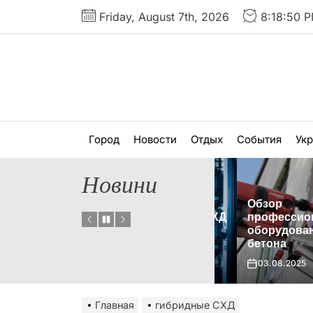
Перейти
Friday, August 7th, 2026
8:18:51 P
к
содержимому
Город
Новости
Отдых
События
Ук
Новини
Обзор
Что такое гибридная СХД
профессионал
и когда ее стоит
оборудования д
 нет?
использовать?
бетона
01.09.2025
03.08.2025
Главная
гибридные СХД