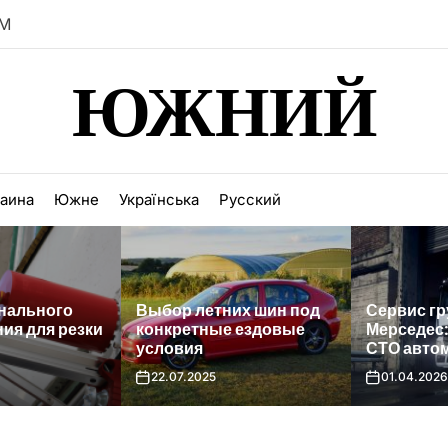
M
ЮЖНИЙ
раина
Южне
Українська
Русский
ьного
Выбор летних шин под
Сервис грузо
ля резки
конкретные ездовые
Мерседес: ка
условия
СТО автомоб
22.07.2025
01.04.2026