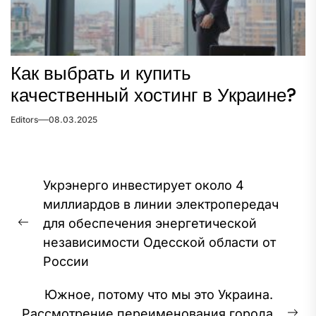
Как выбрать и купить
качественный хостинг в Украине?
Editors
08.03.2025
Навигация
Укрэнерго инвестирует около 4
по
миллиардов в линии электропередач
записям
для обеспечения энергетической
Предыдущая
независимости Одесской области от
запись:
России
Южное, потому что мы это Украина.
Рассмотрение переименования города