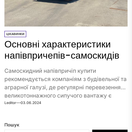
ЦІКАВИНКИ
Основні характеристики
напівпричепів-самоскидів
Самоскидний напівпричіп купити
рекомендується компаніям з будівельної та
аграрної галузі, де регулярні перевезення
великотоннажного сипучого вантажу є
Leditor
03.06.2024
звичайною нормою. Завдяки...
Пошук