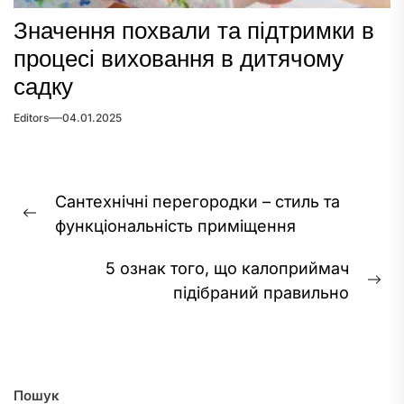
Значення похвали та підтримки в
процесі виховання в дитячому
садку
Editors
04.01.2025
Навігація
Сантехнічні перегородки – стиль та
записів
Previous
функціональність приміщення
post:
5 ознак того, що калоприймач
Ne
підібраний правильно
pos
Пошук