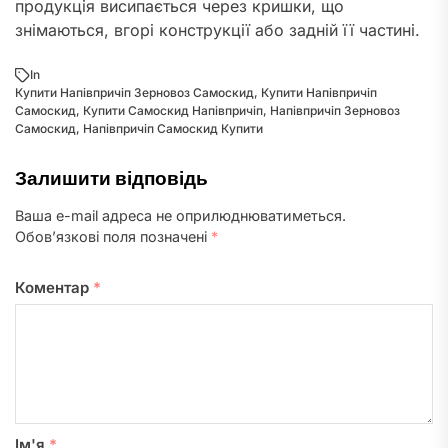
продукція висипається через кришки, що
знімаються, вгорі конструкції або задній її частині.
In
Купити Напівпричіп Зерновоз Самоскид
,
Купити Напівпричіп
Самоскид
,
Купити Самоскид Напівпричіп
,
Напівпричіп Зерновоз
Самоскид
,
Напівпричіп Самоскид Купити
Залишити відповідь
Ваша e-mail адреса не оприлюднюватиметься.
Обов’язкові поля позначені
*
Коментар
*
Ім'я
*