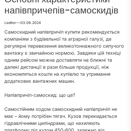
напівпричепів-самоскидів
Leditor
03.06.2024
Самоскидний напівпричіп купити рекомендується
компаніям з будівельної та аграрної галузі, де
регулярні перевезення великотоннажного сипучого
вантажу є звичайною нормою. Завдяки цій техніці
одним рейсом можна доставляти на ближні та
далекі дистанції в рази більше продукції, ніж
економляться кошти на купівлю та утримання
додаткових вантажних машин.
Напівпричіп-самоскид: що це?
Самостійним ходом самоскидний напівпричіп не
має – йому потрібен тягач. Кузов перекидається
гідравлічними циліндрами, що нахиляють
платформу під кутом 450-600, залежно від