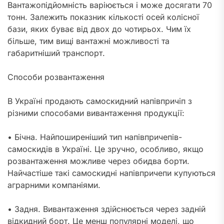
Вантажопідйомність варіюється і може досягати 70
тонн. Залежить показник кількості осей колісної
бази, яких буває від двох до чотирьох. Чим їх
більше, тим вищі вантажні можливості та
габаритніший транспорт.
Способи розвантаження
В Україні продають самоскидний напівпричіп з
різними способами вивантаження продукції:
• Бічна. Найпоширеніший тип напівпричепів-
самоскидів в Україні. Це зручно, особливо, якщо
розвантаження можливе через обидва борти.
Найчастіше такі самоскидні напівпричепи купуються
аграрними компаніями.
• Задня. Вивантаження здійснюється через задній
відкидний борт. Це менш популярні моделі, що