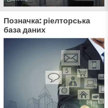
Позначка:
ріелторська
база даних