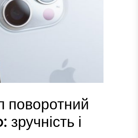
ол поворотний
: зручність і