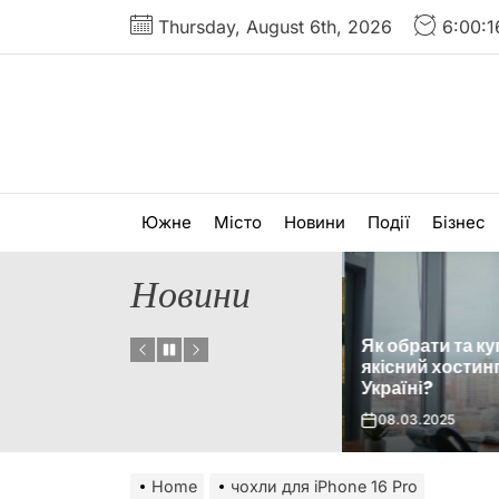
Skip
Thursday, August 6th, 2026
6:00:1
to
the
content
Южне
Місто
Новини
Події
Бізнес
Новини
ого
Як обрати та ку
різання
Вибір літніх шин під
якісний хостинг
конкретні умови їзди
Україні?
22.07.2025
08.03.2025
Home
чохли для iPhone 16 Pro