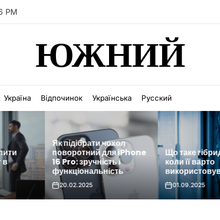
7 PM
ЮЖНИЙ
Україна
Відпочинок
Українська
Русский
Як підібрати чохол
пити
поворотний для iPhone
Що таке гібрид
 в
16 Pro: зручність і
коли її варто
функціональність
використовув
20.02.2025
01.09.2025