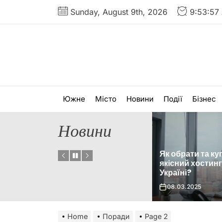
Skip
Sunday, August 9th, 2026
9:53:59
to
the
content
Южне
Місто
Новини
Події
Бізнес
Новини
Як підібрати чо
Як обрати та купити
поворотний дл
під
якісний хостинг в
16 Pro: зручність
їзди
Україні?
функціональні
08.03.2025
20.02.2025
Home
Поради
Page 2