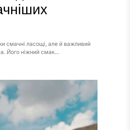
ачніших
ки смачні ласощі, але й важливий
а. Його ніжний смак...