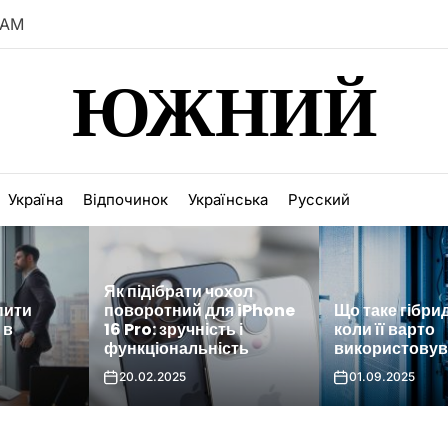
 AM
ЮЖНИЙ
Україна
Відпочинок
Українська
Русский
хол
я iPhone
Що таке гібридна СЗД і
Огляд профес
 і
коли її варто
обладнання дл
сть
використовувати?
бетону
01.09.2025
03.08.2025