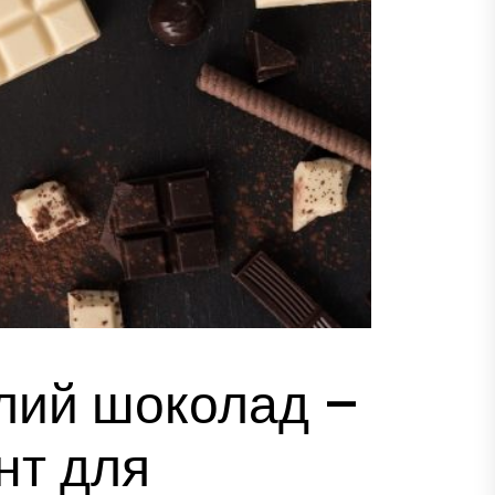
ілий шоколад –
нт для