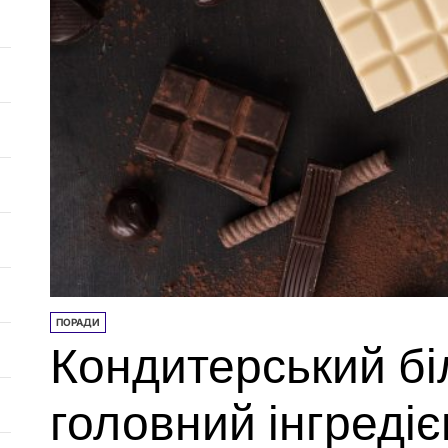
ПОРАДИ
Кондитерський б
головний інгредіє